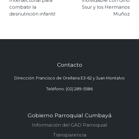
entradas
Intersectorial para
inolvidable con Gino
combatir la
Ssur y los Hermanos
desnutrición infantil
Muñoz
Contacto
Dirección: Francisco de Orellana E3-62 y Juan Montalvo
Teléfono: (02) 289-5586
Gobierno Parroquial Cumbayá
Información del GAD Parroquial
Transparencia