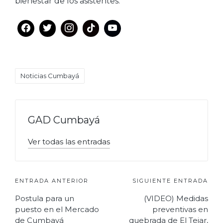
bienestar de los asistentes.
Etiquetas:
Noticias Cumbayá
GAD Cumbayá
Ver todas las entradas
Navegación
ENTRADA ANTERIOR
SIGUIENTE ENTRADA
Postula para un
(VIDEO) Medidas
de
puesto en el Mercado
preventivas en
entradas
de Cumbayá
quebrada de El Tejar,