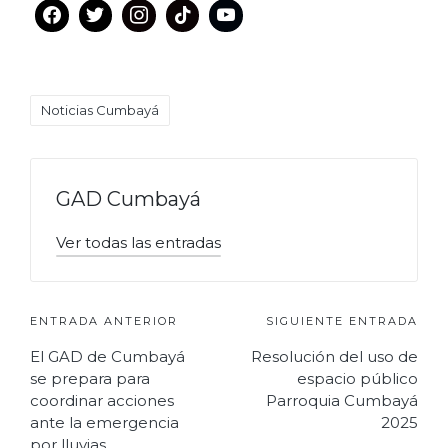
Etiquetas:
Noticias Cumbayá
GAD Cumbayá
Ver todas las entradas
Navegación
ENTRADA ANTERIOR
SIGUIENTE ENTRADA
El GAD de Cumbayá
Resolución del uso de
de
se prepara para
espacio público
entradas
coordinar acciones
Parroquia Cumbayá
ante la emergencia
2025
por lluvias