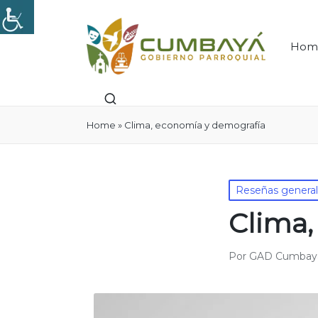
Hom
Home
»
Clima, economía y demografía
Publicado
Reseñas genera
en
Clima,
Por
GAD Cumbay
Publicado
por