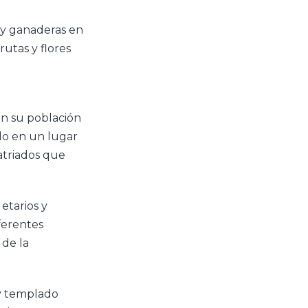
 y ganaderas en
utas y flores
n su población
do en un lugar
patriados que
etarios y
ferentes
 de la
y templado