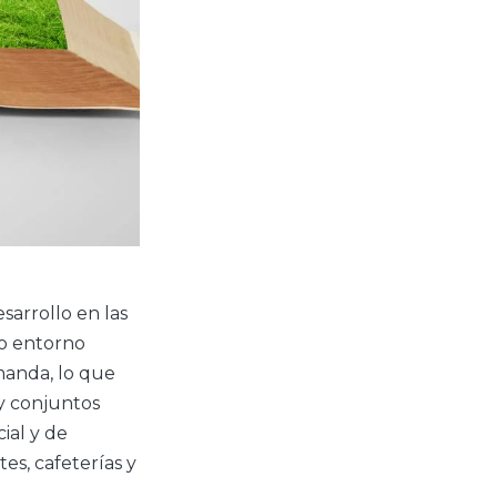
arrollo en las
vo entorno
manda, lo que
 y conjuntos
ial y de
tes, cafeterías y