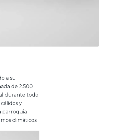
o a su
imada de 2.500
al durante todo
 cálidos y
a parroquia
emos climáticos.