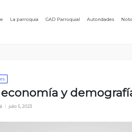
e
La parroquia
GAD Parroquial
Autoridades
Noti
les
 economía y demografí
á
julio 5, 2023