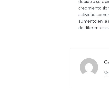
debido a su ubi
crecimiento sign
actividad comer
aumento en la p
de diferentes cu
G
Ve
Navegac
de