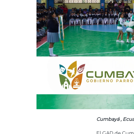
Cumbayá , Ecua
El GAD de Cumba