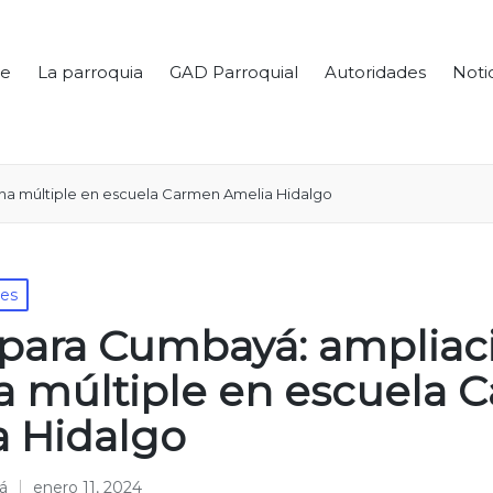
e
La parroquia
GAD Parroquial
Autoridades
Noti
ha múltiple en escuela Carmen Amelia Hidalgo
les
para Cumbayá: ampliac
a múltiple en escuela 
a Hidalgo
á
enero 11, 2024