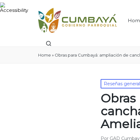
Hom
Home
»
Obras para Cumbayá: ampliación de canc
Publicado
Reseñas genera
en
Obras 
canch
Ameli
Por
GAD Cumbay