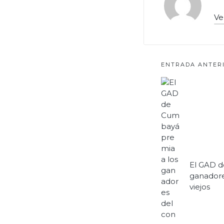
Ve
Navegac
ENTRADA ANTER
de
entrada
El GAD d
ganadore
viejos