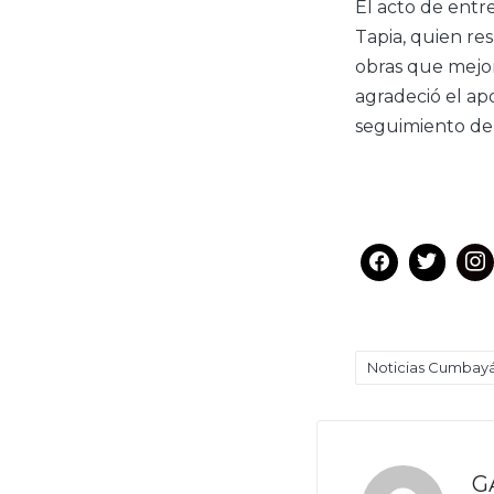
El acto de ent
Tapia, quien re
obras que mejor
agradeció el apo
seguimiento de 
Noticias Cumbay
Etiquetas:
G