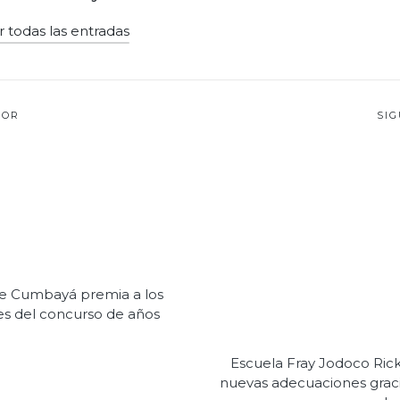
r todas las entradas
ión
IOR
SI
s
e Cumbayá premia a los
s del concurso de años
Escuela Fray Jodoco Ric
nuevas adecuaciones grac