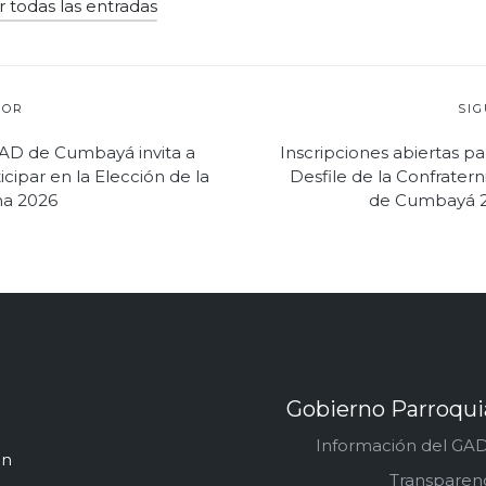
r todas las entradas
ión
IOR
SI
GAD de Cumbayá invita a
Inscripciones abiertas pa
icipar en la Elección de la
Desfile de la Confrater
s
na 2026
de Cumbayá 
Gobierno Parroqu
Información del GAD
an
Transparen