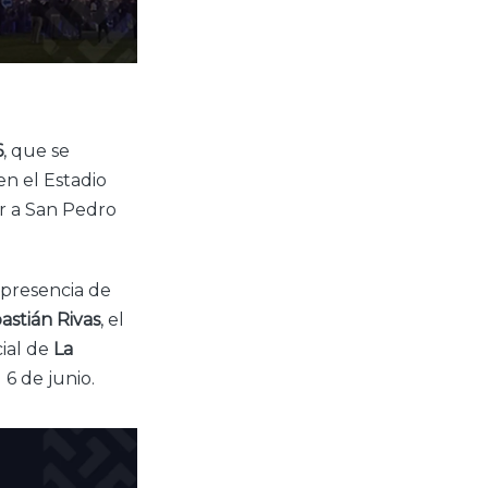
6
, que se
en el Estadio
or a San Pedro
 presencia de
astián Rivas
, el
cial de
La
6 de junio.