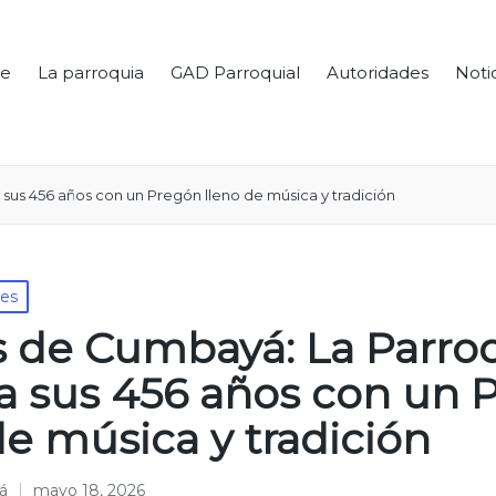
e
La parroquia
GAD Parroquial
Autoridades
Noti
sus 456 años con un Pregón lleno de música y tradición
les
s de Cumbayá: La Parro
a sus 456 años con un 
de música y tradición
á
mayo 18, 2026