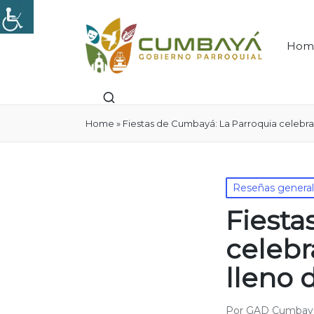
Hom
Home
»
Fiestas de Cumbayá: La Parroquia celebra 
Publicado
Reseñas genera
en
Fiesta
celebr
lleno 
Por
GAD Cumbay