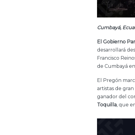
Cumbayá, Ecua
El Gobierno Pa
desarrollará de
Francisco Reino
de Cumbayá en l
El Pregón marca
artistas de gra
ganador del c
Toquilla
, que e