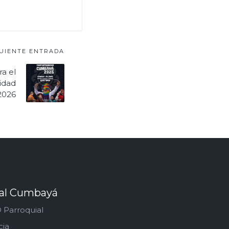
GUIENTE ENTRADA
ra el
nidad
2026
ial Cumbayá
 Parroquial
cia