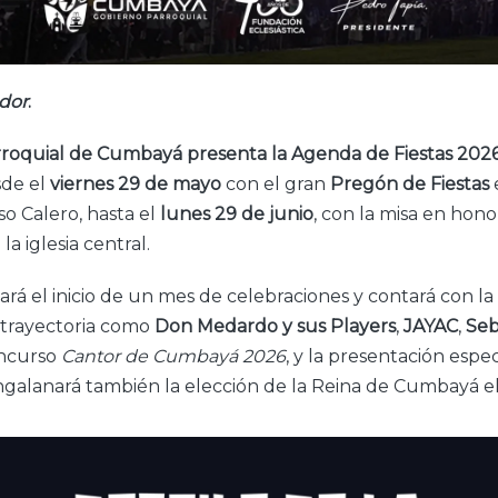
dor
.
rroquial de Cumbayá presenta la
Agenda de Fiestas 202
sde el
viernes 29 de mayo
con el gran
Pregón de Fiestas
so Calero, hasta el
lunes 29 de junio
, con la misa en hon
a iglesia central.
rá el inicio de un mes de celebraciones y contará con la
n trayectoria como
Don Medardo y sus Players
,
JAYAC
,
Seb
oncurso
Cantor de Cumbayá 2026
, y la presentación espe
ngalanará también la elección de la Reina de Cumbayá el 