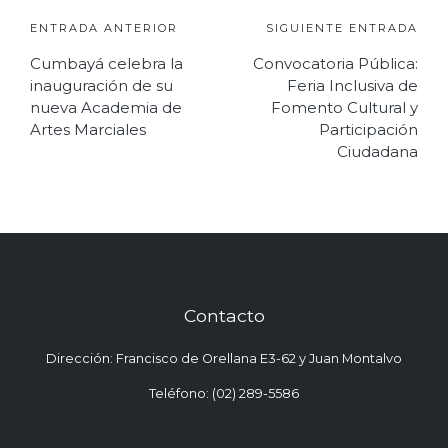
Navegación
ENTRADA ANTERIOR
SIGUIENTE ENTRADA
Cumbayá celebra la
Convocatoria Pública:
de
inauguración de su
Feria Inclusiva de
entradas
nueva Academia de
Fomento Cultural y
Artes Marciales
Participación
Ciudadana
Contacto
Dirección: Francisco de Orellana E3-62 y Juan Montalvo
Teléfono: (02) 289-5586