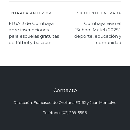
Navegación
ENTRADA ANTERIOR
SIGUIENTE ENTRADA
El GAD de Cumbayá
Cumbayá vivió el
de
abre inscripciones
“School Match 2025”:
entradas
para escuelas gratuitas
deporte, educación y
de fútbol y básquet
comunidad
Contacto
Dirección: Francisco de Orellana E3-62 y Juan Montalvo
Teléfono: (02) 289-5586