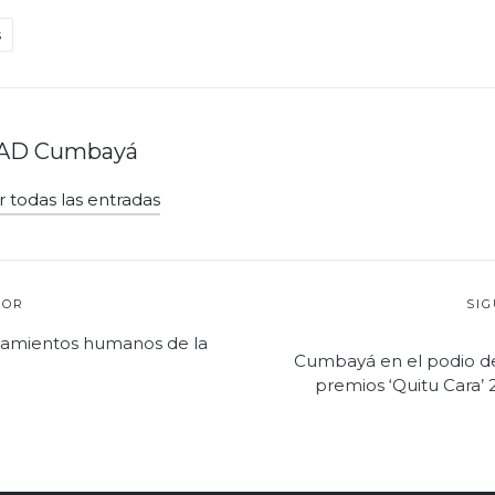
s
AD Cumbayá
r todas las entradas
ión
IOR
SI
ntamientos humanos de la
Cumbayá en el podio de
premios ‘Quitu Cara’ 
s