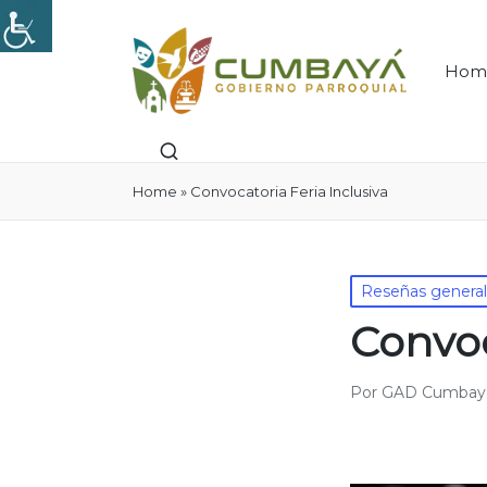
Hom
Home
»
Convocatoria Feria Inclusiva
Publicado
Reseñas genera
en
Convoc
Por
GAD Cumbay
Publicado
por