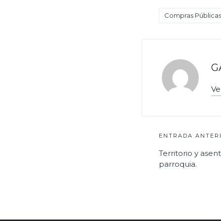
Compras Pública
Etiquetas:
G
Ve
Navegac
ENTRADA ANTER
Territorio y ase
de
parroquia.
entrada